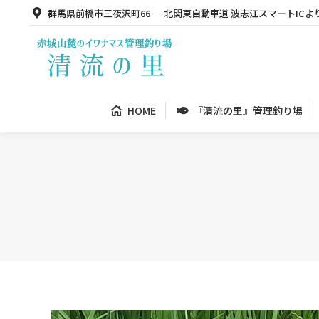
群馬県前橋市三夜沢町66 ─ 北関東自動車道 波志江スマートICよ
HOME
『清流の里』管理釣り場
HOME
『清流の里』管理釣り場