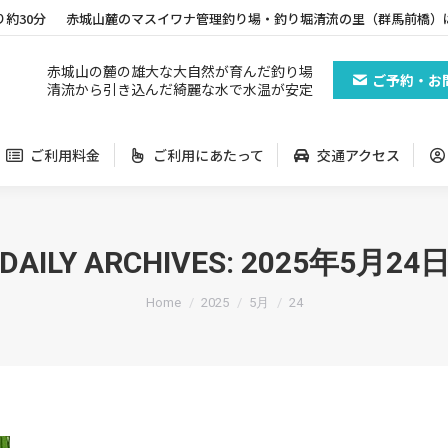
り約30分
赤城山麓のマスイワナ管理釣り場・釣り堀清流の里（群馬前橋）
ご利用料金
ご利用にあたって
交通アクセス
赤城山の麓の雄大な大自然が育んだ釣り場
ご予約・お
清流から引き込んだ綺麗な水で水温が安定
ご利用料金
ご利用にあたって
交通アクセス
DAILY ARCHIVES:
2025年5月24
You are here:
Home
2025
5月
24