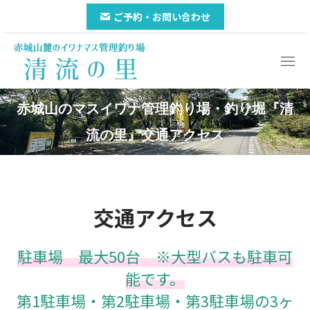
ご予約・お問い合わせ
赤城山のマスイワナ管理釣り場・釣り堀『清
You are here:
流の里』交通アクセス
交通アクセス
駐車場 最大50台 ※大型バスも駐車可
能です。
第1駐車場・第2駐車場・第3駐車場の3ヶ