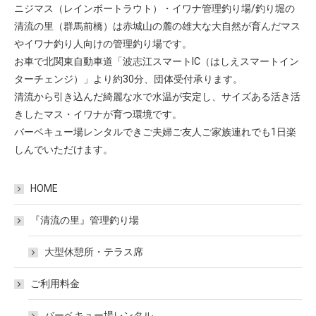
ニジマス（レインボートラウト）・イワナ管理釣り場/釣り堀の
清流の里（群馬前橋）は赤城山の麓の雄大な大自然が育んだマス
やイワナ釣り人向けの管理釣り場です。
お車で北関東自動車道「波志江スマートIC（はしえスマートイン
ターチェンジ）」より約30分、団体受付承ります。
清流から引き込んだ綺麗な水で水温が安定し、サイズある活き活
きしたマス・イワナが育つ環境です。
バーベキュー場レンタルできご夫婦ご友人ご家族連れでも1日楽
しんでいただけます。
HOME
『清流の里』管理釣り場
大型休憩所・テラス席
ご利用料金
バーベキュー場レンタル